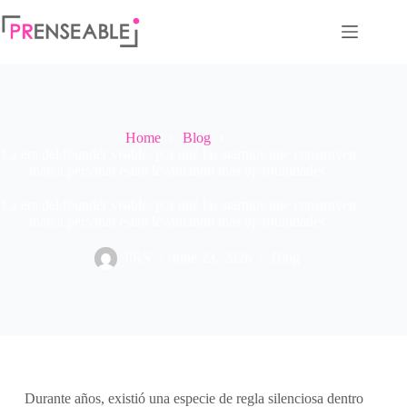
Home
Blog
La era del founder visible: por qué las startups que construyen
marca personal están levantando más oportunidades
La era del founder visible: por qué las startups que construyen
marca personal están levantando más oportunidades
PRS
June 23, 2026
Blog
Durante años, existió una especie de regla silenciosa dentro