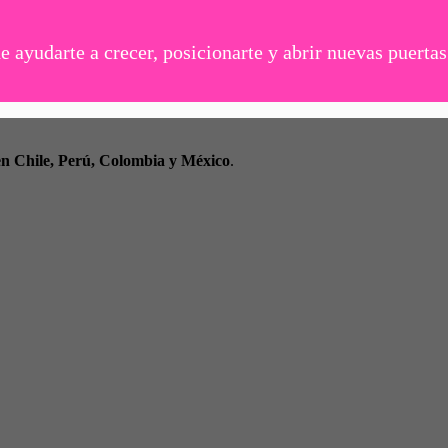
 ayudarte a crecer, posicionarte y abrir nuevas puerta
en Chile, Perú, Colombia y México
.