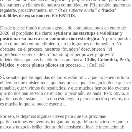
los partners y clientes de nuestra comunidad, en PRenseable queremos
regalarte, proactivamente, un
“kit de supervivencia”
o
‘hacks’
infalibles de expansión en EVENTOS
.
Desde que se fundó nuestra agencia de comunicaciones en enero de
2020, el propósito fue claro:
ayudar a las startups a visibilizar y
posicionar su marca con comunicación estratégica.
Y por supuesto,
que como todo emprendimiento, no lo logramos de inmediato. No
obstante, en el proceso, nuestros ‘founders’ descubrieron
“el
ingrediente secreto”
de un ‘branding’ súper power y ‘growth’
indetenibles, que nos ha abierto las puertas a:
Chile, Colombia, Perú,
México, y otros planes pilotos en proceso…
¿Cuál es?
Sí, se sabe que las agendas de todos están full… que no tenemos todo
el tiempo que quisiéramos, que hay prisas, que el negocio tiene que ser
rentable, que vivimos de resultados, y que muchos hemos ido eventos
que no nos han servido de mucho, o peor aún, de nada. Pero obvio, si
participas de instancias sin una estrategia o plan de acción previos, no
es mucho lo que se puede esperar…
Por eso, te dejamos algunas claves para que tus próximas
participaciones en eventos, tengan un ‘upgrade’ sustancioso, y que tu
marca y negocio brillen dentro del ecosistema local e internacional: