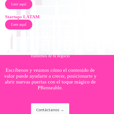
Leer aquí
Startups LATAM
Leer aquí
Hablemos de tu negocio
Escríbenos y veamos cómo el contenido de
valor puede ayudarte a crecer, posicionarte y
abrir nuevas puertas con el toque mágico de
PRenseable.
Contáctanos →