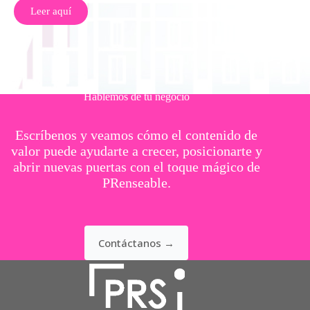
Leer aquí
Hablemos de tu negocio
Escríbenos y veamos cómo el contenido de
valor puede ayudarte a crecer, posicionarte y
abrir nuevas puertas con el toque mágico de
PRenseable.
Contáctanos →