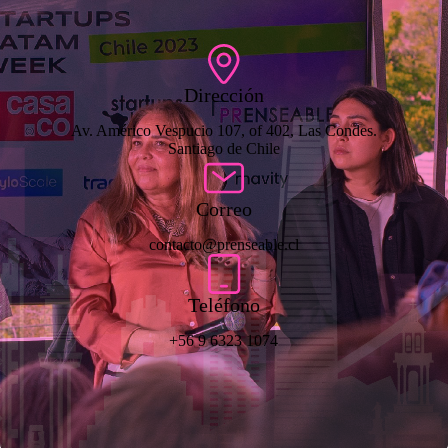
Dirección
Av. Américo Vespucio 107, of 402, Las Condes.
Santiago de Chile
Correo
contacto@prenseable.cl
Teléfono
+56 9 6323 1074